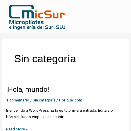
Ir
al
Men
contenido
Sin categoría
¡Hola, mundo!
¡Hola,
mundo!
1 comentario
/
Sin categoría
/ Por
guellcom
Bienvenido a WordPress. Esta es tu primera entrada. Edítala o
bórrala, ¡luego empieza a escribir!
Read More »