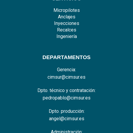
Micropilotes
Anclajes
Inyecciones
Recalces
Ingeniería
DEPARTAMENTOS
Gerencia:
cimsur@cimsur.es
Dpto. técnico y contratación:
pedropablo@cimsur.es
Dpto. producción:
angel@cimsur.es
Administración: