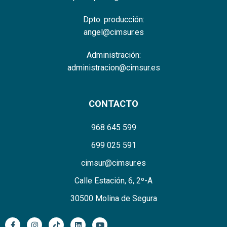
Dpto. producción:
angel@cimsur.es
Administración:
administracion@cimsur.es
CONTACTO
968 645 599
699 025 591
cimsur@cimsur.es
Calle Estación, 6, 2º-A
30500 Molina de Segura
F
I
T
L
Y