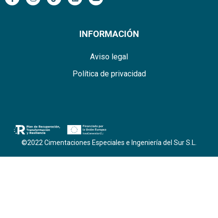
a
n
i
i
o
c
s
k
n
u
e
t
t
k
t
b
a
o
e
u
o
g
k
d
b
INFORMACIÓN
o
r
i
e
k
a
n
-
m
Aviso legal
f
Política de privacidad
©2022 Cimentaciones Especiales e Ingeniería del Sur S.L.