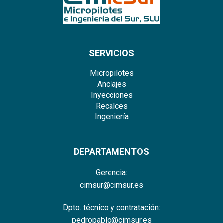
SERVICIOS
Micropilotes
Anclajes
Inyecciones
Recalces
Ingeniería
DEPARTAMENTOS
Gerencia:
cimsur@cimsur.es
Dpto. técnico y contratación:
pedropablo@cimsur.es